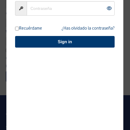
Correo electrónico
*
Recuérdame
¿Has olvidado la contraseña?
Web
Sign in
Guarda mi nombre, correo electrónico y web en este
navegador para la próxima vez que comente.
¿QUIÉNES SOMOS?
Somos una empresa con más de 20 años de experiencia