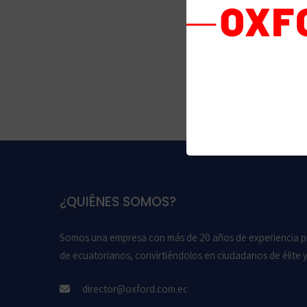
Web
Guarda mi nombre, co
¿QUIÉNES SOMOS?
Somos una empresa con más de 20 años de experiencia pr
de ecuatorianos, convirtiéndolos en ciudadanos de élite y
director@oxford.com.ec