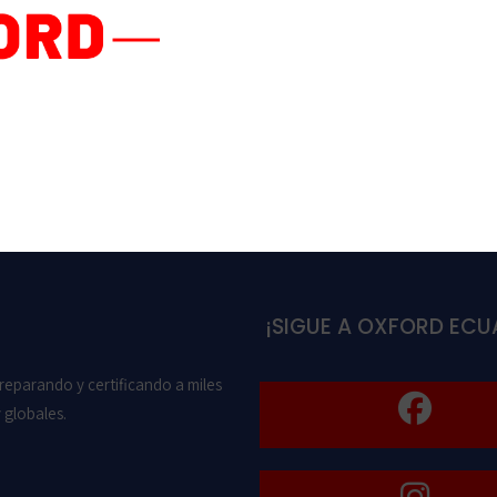
rreo electrónico y web en este navegador para la próxima
¡SIGUE A OXFORD ECU
eparando y certificando a miles
 globales.