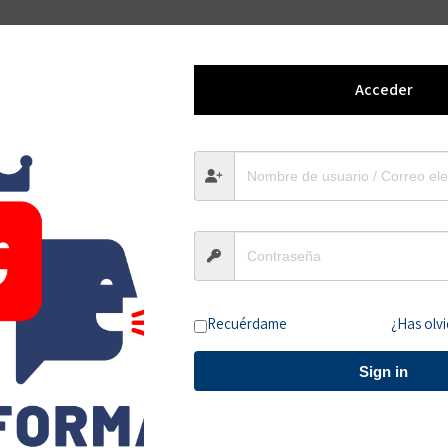
her
Ejecutivo de Ven
a
Acceder
electrónico no será publicada.
Los campos obligatorios están 
Recuérdame
¿Has olv
Sign in