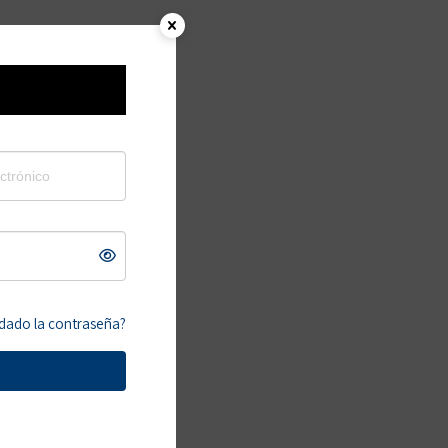
tas (sin experiencia)
→
marcados con
*
idado la contraseña?