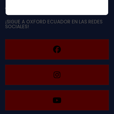
Guayaquil, Manta, Quito, Portoviejo.
¡SIGUE A OXFORD ECUADOR EN LAS REDES
SOCIALES!