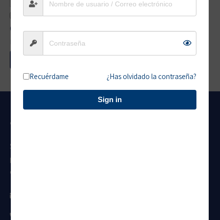
Guarda mi nombre, correo electrónico y web en este
navegador para la próxima vez que comente.
Recuérdame
¿Has olvidado la contraseña?
Sign in
¿QUIÉNES SOMOS?
Somos una empresa con más de 20 años de experiencia
preparando y certificando a miles de ecuatorianos,
convirtiéndolos en ciudadanos de élite y globales.
director@oxford.com.ec
+593959944122