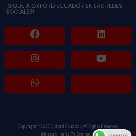
¡SIGUE A OXFORD ECUADOR EN LAS REDES
SOCIALES!
Copyright ® 2025 Oxford Ecuador, All Rights Reserved
¡Nuestro Inglés Te Distingue!
0959944122