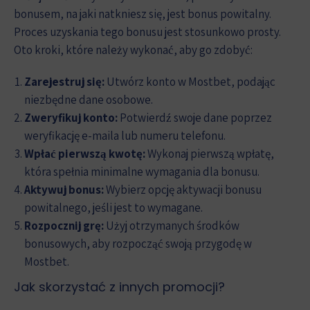
bonusem, na jaki natkniesz się, jest bonus powitalny.
Proces uzyskania tego bonusu jest stosunkowo prosty.
Oto kroki, które należy wykonać, aby go zdobyć:
Zarejestruj się:
Utwórz konto w Mostbet, podając
niezbędne dane osobowe.
Zweryfikuj konto:
Potwierdź swoje dane poprzez
weryfikację e-maila lub numeru telefonu.
Wpłać pierwszą kwotę:
Wykonaj pierwszą wpłatę,
która spełnia minimalne wymagania dla bonusu.
Aktywuj bonus:
Wybierz opcję aktywacji bonusu
powitalnego, jeśli jest to wymagane.
Rozpocznij grę:
Użyj otrzymanych środków
bonusowych, aby rozpocząć swoją przygodę w
Mostbet.
Jak skorzystać z innych promocji?