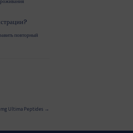
 проживания
истрации?
править повторный
 2mg Ultima Peptides
→