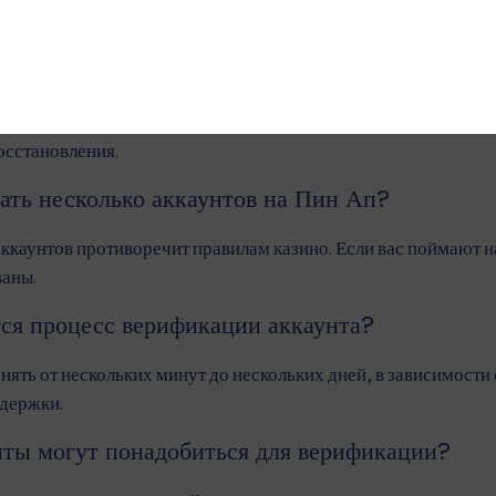
емые вопросы (FAQ)
сстановить пароль от своего аккаунта на Пин А
, на странице входа есть ссылка «Забыли пароль?». Нажмите н
осстановления.
ать несколько аккаунтов на Пин Ап?
ккаунтов противоречит правилам казино. Если вас поймают на
ваны.
тся процесс верификации аккаунта?
ять от нескольких минут до нескольких дней, в зависимости 
ддержки.
нты могут понадобиться для верификации?