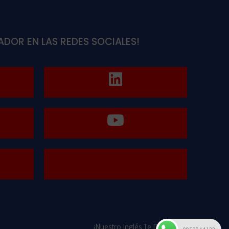
ADOR EN LAS REDES SOCIALES!
¡Nuestro Inglés Te Distingue!